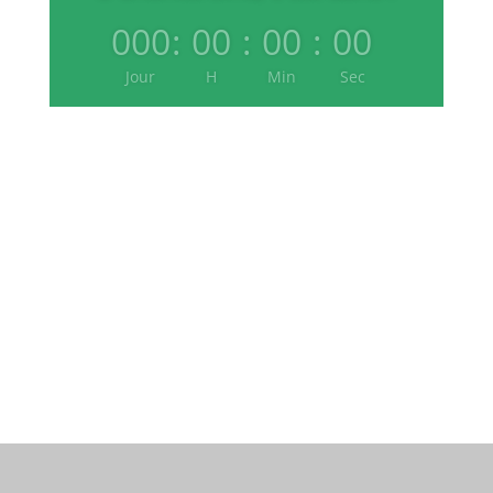
à Chantereine, c'est dans :
000
:
00
:
00
:
00
Jour
H
Min
Sec