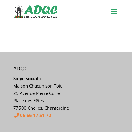
ADQC
Siège social :
Maison Chacun son Toit
25 Avenue Pierre Curie
Place des Fêtes
77500 Chelles, Chantereine
06 66 17 51 72