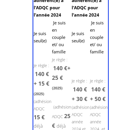
adhérent(e) à
adhérent(e) à
l’ADQC pour
l’ADQC pour
l’année 2024
l’année 2024
Je suis
Je suis
en
en
Je suis
Je suis
couple
couple
seul(e)
seul(e)
et/ ou
et/ ou
famille
famille
Je règle :
Je règle :
140 €+
140 €
25 €
Je règle :
Je règle :
+ 15 €
(2025)
140 €
140 €
(2025)
+ 30 €
+ 50 €
(adhésion
(adhésion
(adhésion
(adhésion
ADQC
ADQC
ADQC
25
15
€
ADQC
année
année
€
déjà
déjà
2024 et
2024 et